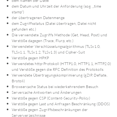
dem Namen der Datei
dem Datum und Uhrzeit der Anforderung (sog. „time
stamp“)
der übertragenen Datenmenge
dem Zugriffsstatus (Datei übertragen, Datei nicht
gefunden etc.)
Die verwendete Zugriffs Methode (Get, Head, Post) und
Verstöße dagegen (Trace, Flurp, etc.)
Verwendeter Verschlüsselungsalgorithmus (TLSv1.0,
TLSv1.1, TLSv1.2, TLSv1.3) und Cipher-Suit
Verstöße gegen HPKP
Verwendetes http-Protokoll (HTTP1.0, HTTP1.1, HTTP2.0)
und Verstöße gegen die RFC Definition des Protokolls
Verwendete Übertragungskomprimierung (gZIP, Deflate,
Brotoli)
Browsercache Status bei wiederkehrendem Besuch
Servercache Antworten und Änderungen
Verstöße gegen CSP (Content-Security-Policy)
Verstöße gegen Last und Anfragen Beschränkung (DDOS)
Verstöße gegen Zugriffsbeschränkungen der
Serververzeichnisse