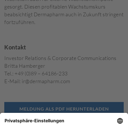
gesorgt. Diesen profitablen Wachstumskurs
beabsichtigt Dermapharm auch in Zukunft stringent
fortzuführen.
Kontakt
Investor Relations & Corporate Communications
Britta Hamberger
Tel.: +49 (0)89 – 64186-233
E-Mail: ir@dermapharm.com
MELDUNG ALS PDF HERUNTERLADEN